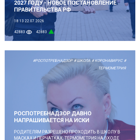
2027 ГОДУ - НОВОЕ ПОСТАНОВЛЕНИЕ
ПРАВИТЕЛЬСТВА РФ
18:13
22.07.2026
42883
42883
#РОСПОТРЕБНАДЗОР
# ШКОЛА
# КОРОНАВИРУС
#
ТЕРМОМЕТРИЯ
РОСПОТРЕБНАДЗОР ДАВНО
НАПРАШИВАЕТСЯ НА ИСКИ
РОДИТЕЛЯМ РАЗРЕШЕНО ПРОХОДИТЬ В ШКОЛУ В
МАСКАХ И ПЕРЧАТКАХ, ТЕРМОМЕТРИЯ НА ВХОДЕ