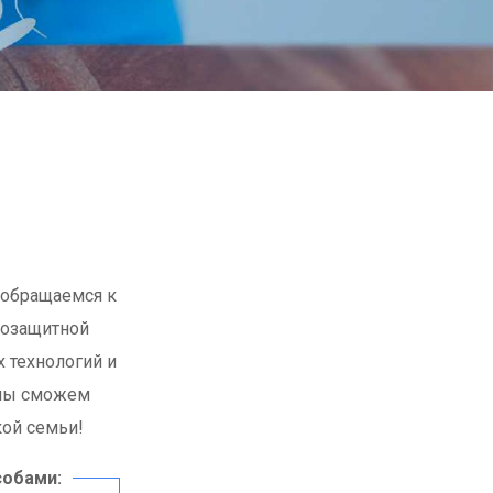
 обращаемся к
возащитной
 технологий и
 мы сможем
ой семьи!
обами: