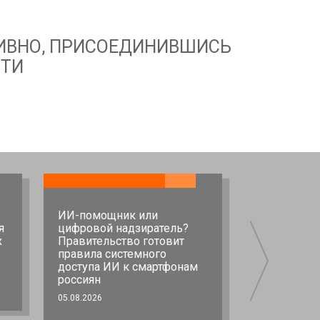
ТИВНО, ПРИСОЕДИНИВШИСЬ
СТИ
ИИ-помощник или
Конституц
я
цифровой надзиратель?
разъяснил 
х
Правительство готовит
правовой 
правила системного
положений
доступа ИИ к смартфонам
родительск
россиян
04.08.2026
05.08.2026