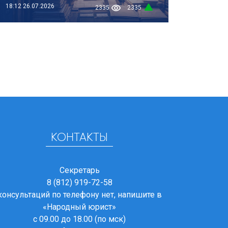
18:12
26.07.2026
2335
2335
КОНТАКТЫ
Секретарь
8 (812) 919-72-58
консультаций по телефону нет, напишите в
«Народный юрист»
с 09.00 до 18.00 (по мск)