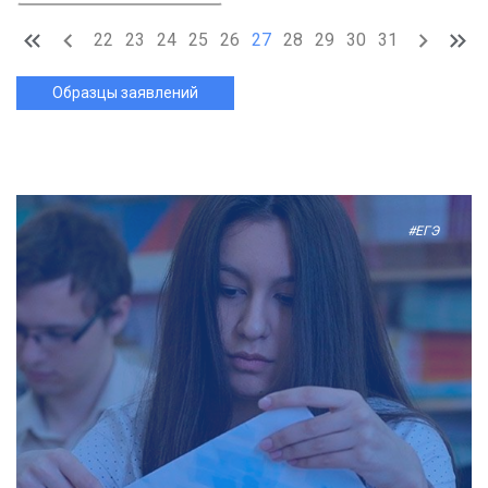
22
23
24
25
26
27
28
29
30
31
Образцы заявлений
#ЕГЭ