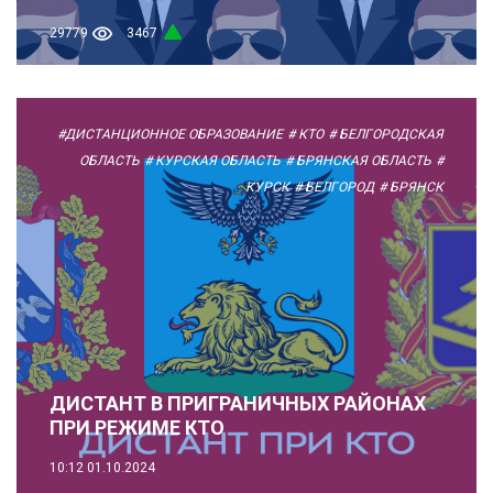
29779
3467
#ДИСТАНЦИОННОЕ ОБРАЗОВАНИЕ
# КТО
# БЕЛГОРОДСКАЯ
ОБЛАСТЬ
# КУРСКАЯ ОБЛАСТЬ
# БРЯНСКАЯ ОБЛАСТЬ
#
КУРСК
# БЕЛГОРОД
# БРЯНСК
ДИСТАНТ В ПРИГРАНИЧНЫХ РАЙОНАХ
ПРИ РЕЖИМЕ КТО
10:12
01.10.2024