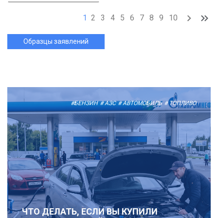
1
2
3
4
5
6
7
8
9
10
Образцы заявлений
#БЕНЗИН
# АЗС
# АВТОМОБИЛЬ
# ТОПЛИВО
ЧТО ДЕЛАТЬ, ЕСЛИ ВЫ КУПИЛИ