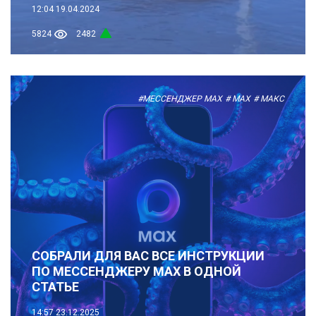
12:04
19.04.2024
5824
2482
#МЕССЕНДЖЕР MAX
# MAX
# МАКС
СОБРАЛИ ДЛЯ ВАС ВСЕ ИНСТРУКЦИИ
ПО МЕССЕНДЖЕРУ MAX В ОДНОЙ
СТАТЬЕ
14:57
23.12.2025