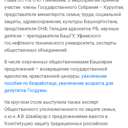
глава ОП РБ О.Ю. Панчихина. В мероприятии приняли
участие члены Государственного Собрания – Курултая,
представители министерств семьи, труда, социальной
защиты, здравоохранения, культуры Башкортостана,
представители ОНФ, Гильдии адвокатов РБ, научные
деятели – преподаватели БашГУ, Уфимского
гос.нефтяного технического университета, эксперты
общественных объединений.
В числе озвученных общественниками Башкирии
предложений — возвращение государственной
идеологии, нравственной цензуры,
увеличение
пособия по безработице, увеличение возраста для
депутатов Госдумы
.
На круглом столе выступила также эксперт
Общественного уполномоченного по защите семьи,
к.ю.н. А.В. Швабауэр с предложениями ввести в
Конституцию защиту традиционных российских