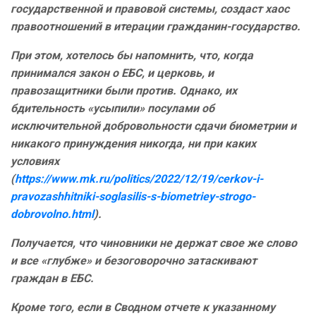
государственной и правовой системы, создаст хаос
правоотношений в итерации гражданин-государство.
При этом, хотелось бы напомнить, что, когда
принимался закон о ЕБС, и церковь, и
правозащитники были против. Однако, их
бдительность «усыпили» посулами об
исключительной добровольности сдачи биометрии и
никакого принуждения никогда, ни при каких
условиях
(
https://www.mk.ru/politics/2022/12/19/cerkov-i-
pravozashhitniki-soglasilis-s-biometriey-strogo-
dobrovolno.html
).
Получается, что чиновники не держат свое же слово
и все «глубже» и безоговорочно затаскивают
граждан в ЕБС.
Кроме того, если в Сводном отчете к указанному