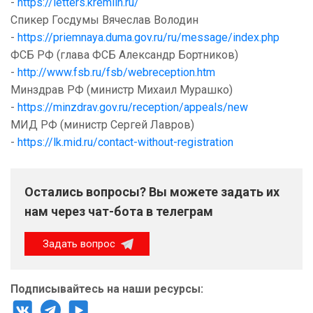
-
https://letters.kremlin.ru/
Спикер Госдумы Вячеслав Володин
-
https://priemnaya.duma.gov.ru/ru/message/index.php
ФСБ РФ (глава ФСБ Александр Бортников)
-
http://www.fsb.ru/fsb/webreception.htm
Минздрав РФ (министр Михаил Мурашко)
-
https://minzdrav.gov.ru/reception/appeals/new
МИД РФ (министр Сергей Лавров)
-
https://lk.mid.ru/contact-without-registration
Остались вопросы? Вы можете задать их
нам через чат-бота в телеграм
Задать вопрос
Подписывайтесь на наши ресурсы: