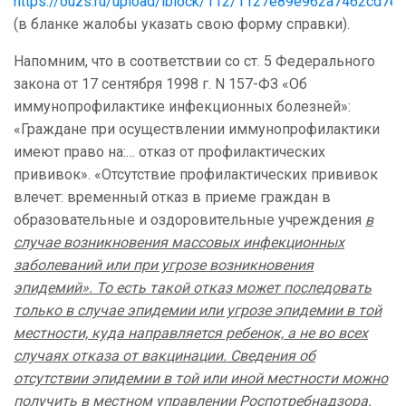
https://ouzs.ru/upload/iblock/112/1127e89e962a7462cd7e
(в бланке жалобы указать свою форму справки).
Напомним, что в соответствии со ст. 5 Федерального
закона от 17 сентября 1998 г. N 157-ФЗ «Об
иммунопрофилактике инфекционных болезней»:
«Граждане при осуществлении иммунопрофилактики
имеют право на:… отказ от профилактических
прививок». «Отсутствие профилактических прививок
влечет: временный отказ в приеме граждан в
образовательные и оздоровительные учреждения
в
случае возникновения массовых инфекционных
заболеваний или при угрозе возникновения
эпидемий». То есть такой отказ может последовать
только в случае эпидемии или угрозе эпидемии в той
местности, куда направляется ребенок, а не во всех
случаях отказа от вакцинации. Сведения об
отсутствии эпидемии в той или иной местности можно
получить в местном управлении Роспотребнадзора.