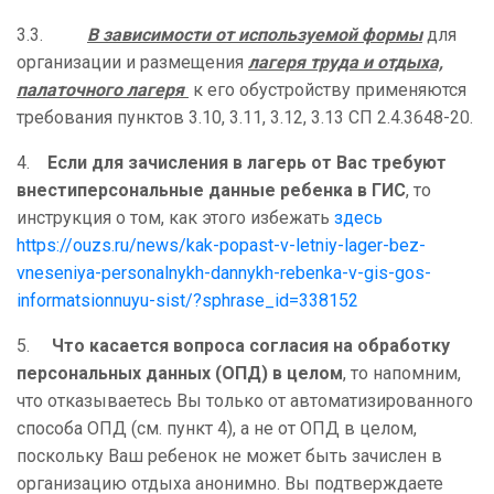
3.3.
В зависимости от используемой формы
для
организации и размещения
лагеря труда и отдыха,
палаточного лагеря
к его обустройству применяются
требования пунктов 3.10, 3.11, 3.12, 3.13 СП 2.4.3648-20.
4.
Если для зачисления в лагерь от Вас требуют
внестиперсональные данные ребенка в ГИС
, то
инструкция о том, как этого избежать
здесь
https://ouzs.ru/news/kak-popast-v-letniy-lager-bez-
vneseniya-personalnykh-dannykh-rebenka-v-gis-gos-
informatsionnuyu-sist/?sphrase_id=338152
5.
Что касается вопроса согласия на обработку
персональных данных (ОПД) в целом
, то напомним,
что отказываетесь Вы только от автоматизированного
способа ОПД (см. пункт 4), а не от ОПД в целом,
поскольку Ваш ребенок не может быть зачислен в
организацию отдыха анонимно. Вы подтверждаете