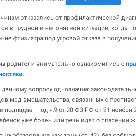
ичинам отказались от профилактической диаг
ся в трудной и непонятной ситуации, когда 
ие фтизиатра под угрозой отказа в получени
обы родители внимательно ознакомились с
пра
ностики.
о данному вопросу однозначна: законодательн
идов мед вмешательства, связанных с противо
е подпадает под ч.9 ст.20 ФЗ РФ от 21 ноября 
ебенок уже болен или речь идет о спасении ж
о на образование каждому (ст. 43), без собл