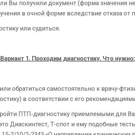
если Вы получили документ (форма значения н
бучения в очной форме вследствие отказа от 
остику или судиться.
Вариант 1. Проходим диагностику. Что нужно:
 или обратиться самостоятельно к врачу-фтиз
стику) в соответствии с его рекомендациями
 пройти ПТП-диагностику приемлемыми для В
то Диаскинтест, Т-спот и ему подобные тест
N 15-2/10/2-2343 «О направлении клинических