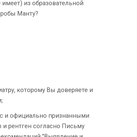
е имеет) из образовательной
пробы Манту?
иатру, которому Вы доверяете и
;
ас и официально признанными
ы и рентген согласно Письму
 рекомендаций "Выявление и