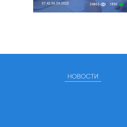
07:42
06.09.2020
34863
1890
НОВОСТИ