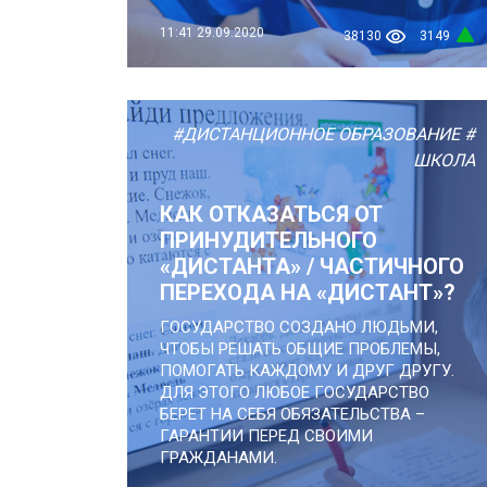
11:41
29.09.2020
38130
3149
#ДИСТАНЦИОННОЕ ОБРАЗОВАНИЕ
#
ШКОЛА
КАК ОТКАЗАТЬСЯ ОТ
ПРИНУДИТЕЛЬНОГО
«ДИСТАНТА» / ЧАСТИЧНОГО
ПЕРЕХОДА НА «ДИСТАНТ»?
ГОСУДАРСТВО СОЗДАНО ЛЮДЬМИ,
ЧТОБЫ РЕШАТЬ ОБЩИЕ ПРОБЛЕМЫ,
ПОМОГАТЬ КАЖДОМУ И ДРУГ ДРУГУ.
ДЛЯ ЭТОГО ЛЮБОЕ ГОСУДАРСТВО
БЕРЕТ НА СЕБЯ ОБЯЗАТЕЛЬСТВА –
ГАРАНТИИ ПЕРЕД СВОИМИ
ГРАЖДАНАМИ.