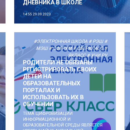
ДНЕВНИКА В ШКОЛЕ
14:55
29.09.2023
#ЭЛЕКТРОННАЯ ШКОЛА
# РЭШ
#
МЭШ
# СФЕРУМ
# СБЕРКЛАСС
#
ЯКЛАСС
# УЧИ.РУ
РОДИТЕЛИ НЕ ОБЯЗАНЫ
РЕГИСТРИРОВАТЬ СВОИХ
ДЕТЕЙ НА
ОБРАЗОВАТЕЛЬНЫХ
ПОРТАЛАХ И
ИСПОЛЬЗОВАТЬ ИХ В
ОБУЧЕНИИ
ТЕМА ЦИФРОВИЗАЦИИ
ИНФОРМАЦИОННОЙ И
ОБРАЗОВАТЕЛЬНОЙ СРЕДЫ ЯВЛЯЕТСЯ