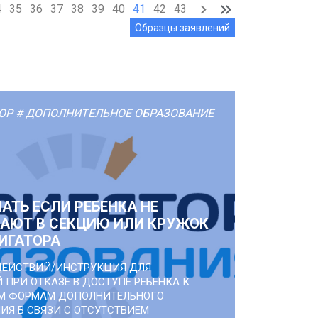
4
35
36
37
38
39
40
41
42
43
Образцы заявлений
ОР
# ДОПОЛНИТЕЛЬНОЕ ОБРАЗОВАНИЕ
АТЬ ЕСЛИ РЕБЕНКА НЕ
АЮТ В СЕКЦИЮ ИЛИ КРУЖОК
ВИГАТОРА
ДЕЙСТВИЙ/ИНСТРУКЦИЯ ДЛЯ
 ПРИ ОТКАЗЕ В ДОСТУПЕ РЕБЕНКА К
М ФОРМАМ ДОПОЛНИТЕЛЬНОГО
ИЯ В СВЯЗИ С ОТСУТСТВИЕМ