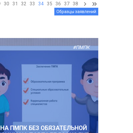
9
30
31
32
33
34
35
36
37
38
Образцы заявлений
#ПМПК
 НА ПМПК БЕЗ ОБЯЗАТЕЛЬНОЙ