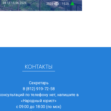
08:15
15.06.2025
2522
1525
КОНТАКТЫ
Секретарь
8 (812) 919-72-58
консультаций по телефону нет, напишите в
«Народный юрист»
с 09.00 до 18.00 (по мск)