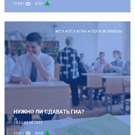
21847
4757
#ЕГЭ
# ОГЭ
# ГИА
# ГВЭ
# ЭКЗАМЕНЫ
НУЖНО ЛИ СДАВАТЬ ГИА?
14:52
23.08.2023
22406
4668