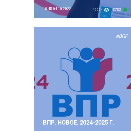
18:45
04.10.2022
40964
3782
#ВПР
ВПР. НОВОЕ. 2024-2025 Г.