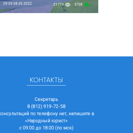
09:09
08.05.2022
21779
3708
КОНТАКТЫ
Секретарь
8 (812) 919-72-58
консультаций по телефону нет, напишите в
«Народный юрист»
с 09.00 до 18.00 (по мск)